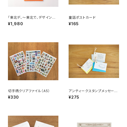
「東北デ、〜東北で、デザインす
童話ポストカード
るということ〜」
¥1,980
¥165
切手柄クリアファイル（A5）
アンティークスタンプメッセージ
カード
¥330
¥275