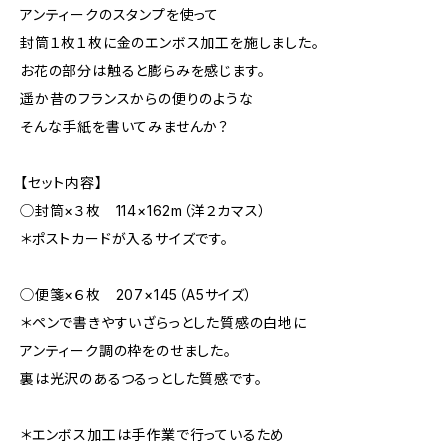
アンティークのスタンプを使って
封筒１枚１枚に金のエンボス加工を施しました。
お花の部分は触ると膨らみを感じます。
遥か昔のフランスからの便りのような
そんな手紙を書いてみませんか？
【セット内容】
◯封筒×３枚 114×162m（洋２カマス）
＊ポストカードが入るサイズです。
◯便箋×６枚 207×145（A5サイズ）
＊ペンで書きやすいざらっとした質感の白地に
アンティーク調の枠をのせました。
裏は光沢のあるつるっとした質感です。
＊エンボス加工は手作業で行っているため